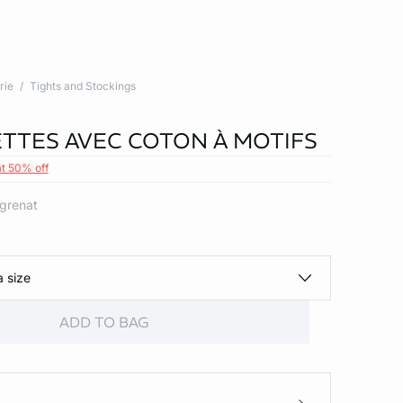
rie
Tights and Stockings
TTES AVEC COTON À MOTIFS
at 50% off
 grenat
a size
ADD TO BAG