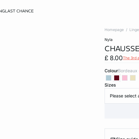
NG
LAST CHANCE
Homepage
Linge
nyla
CHAUSSE
£ 8.00
The 3rd 
Colour
bordeaux
Sizes
Please select 