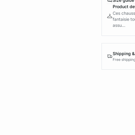
Size guide
Product det
Ces chauss
fantaisie t
assu...
Shipping &
Free shippin