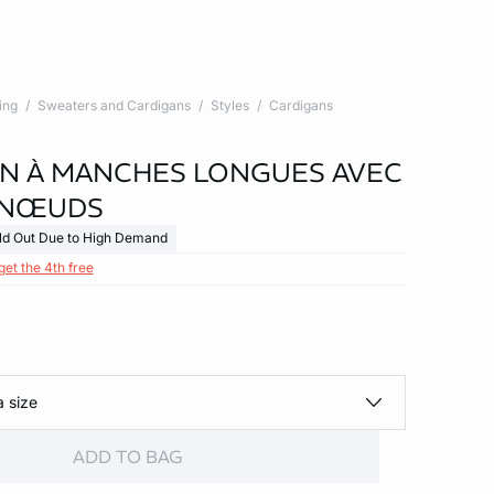
ing
Sweaters and Cardigans
Styles
Cardigans
N À MANCHES LONGUES AVEC
 NŒUDS
ld Out Due to High Demand
get the 4th free
a size
ADD TO BAG