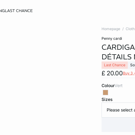
NG
LAST CHANCE
Homepage
Cloth
penny cardi
CARDIGA
DÉTAILS
Last Chance
So
£ 20.00
Buy 3, 
Colour
vert
Sizes
Please select 