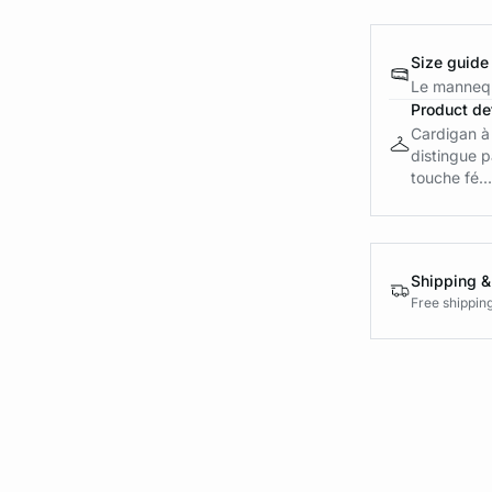
Size guide
Le mannequ
Product det
Cardigan à
distingue p
touche fé...
Shipping &
Free shippin