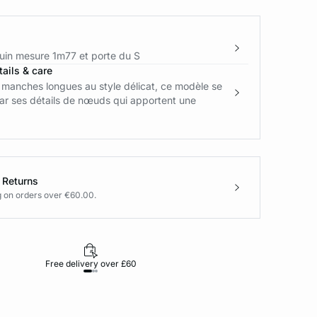
in mesure 1m77 et porte du S
ails & care
 manches longues au style délicat, ce modèle se
ar ses détails de nœuds qui apportent une
 Returns
g on orders over €60.00.
Free delivery over £60
30-day returns