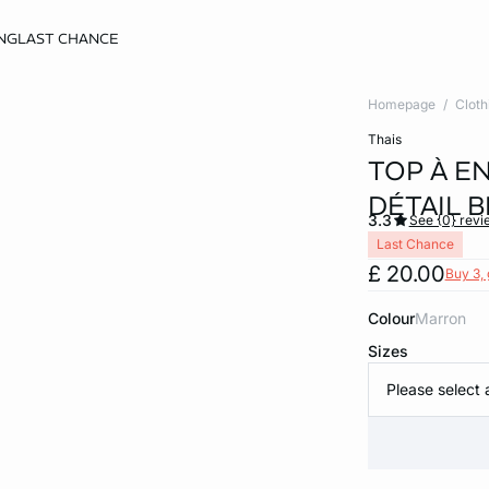
NG
LAST CHANCE
Homepage
Cloth
thais
TOP À E
DÉTAIL B
3.3
See {0} revi
Last Chance
£ 20.00
Buy 3, 
Colour
marron
Sizes
Please select 