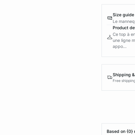
Size guide
Le mannequ
Product det
Ce top à en
une ligne m
appo...
Shipping &
Free shippin
Based on {0} 