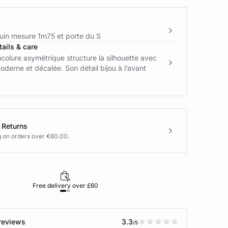
in mesure 1m75 et porte du S
ails & care
colure asymétrique structure la silhouette avec
oderne et décalée. Son détail bijou à l’avant
 Returns
g on orders over €60.00.
Free delivery over £60
30-day returns
reviews
3.3
/5